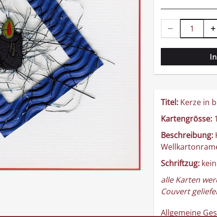
I
Titel:
Kerze in 
Kartengrösse:
1
Beschreibung:
K
Wellkartonrame
Schriftzug:
kein
alle Karten wer
Couvert geliefer
Allgemeine Ge