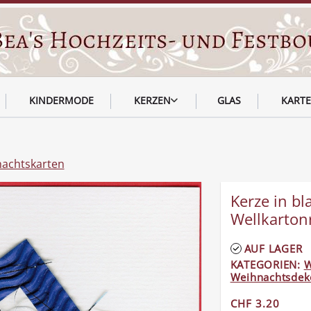
KINDERMODE
KERZEN
GLAS
KART
achtskarten
Kerze in b
Wellkarto
AUF LAGER
KATEGORIEN:
W
Weihnachtsdek
CHF 3.20