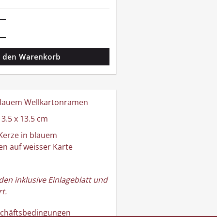
n den Warenkorb
blauem Wellkartonramen
3.5 x 13.5 cm
erze in blauem
n auf weisser Karte
den inklusive Einlageblatt und
t.
schäftsbedingungen