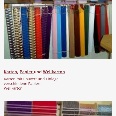
Karten
,
Papier
und
Wellkarton
Karten mit Couvert und Einlage
verschiedene Papiere
Wellkarton