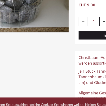
CHF 9.00
I
Christbaum-Auf
werden assortie
je 1 Stück Tann
Tannenbaum (10
cm) und Glocke
Allgemeine Ge
Widerrufsbele
Versandbedin
en Sie auswählen, welche Cookies Sie zulassen wollen. Klicken Sie au