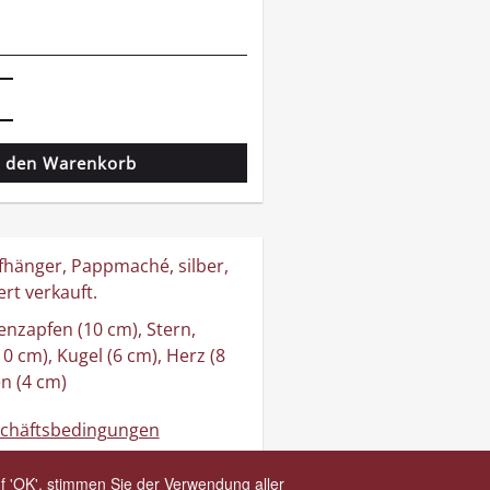
n den Warenkorb
hänger, Pappmaché, silber,
rt verkauft.
enzapfen (10 cm), Stern,
 cm), Kugel (6 cm), Herz (8
n (4 cm)
schäftsbedingungen
hrung
gungen
f 'OK', stimmen Sie der Verwendung aller