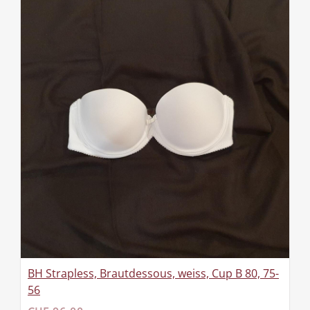
BH Strapless, Brautdessous, weiss, Cup B 80, 75-
56