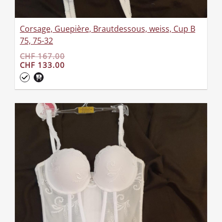
Corsage, Guepière, Brautdessous, weiss, Cup B
75, 75-32
CHF 167.00
CHF 133.00