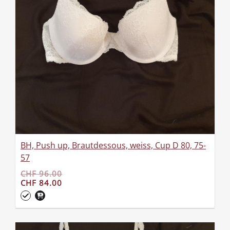
BH, Push up, Brautdessous, weiss, Cup D 80, 75-
57
CHF 96.00
CHF 84.00