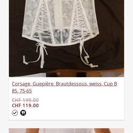
Corsage, Guepière, Brautdessous, weiss, Cup B
85, 75-65
CHF 149.00
CHF 119.00