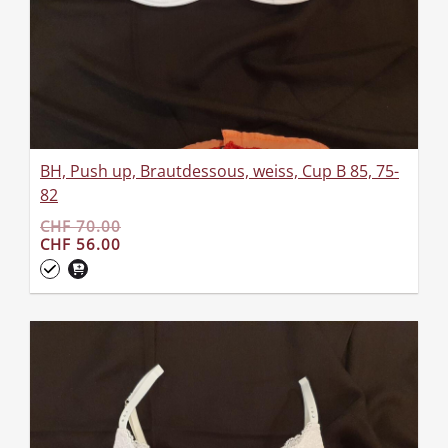
BH, Push up, Brautdessous, weiss, Cup B 85, 75-
82
CHF 70.00
CHF 56.00