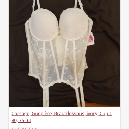
Corsage, Guepière, Brautdessous, ivory, Cup C
80, 75-33