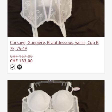
Corsage, Guepière, Brautdessous, weiss, Cup B
75, 75-49
CHF 167.00
CHF 133.00