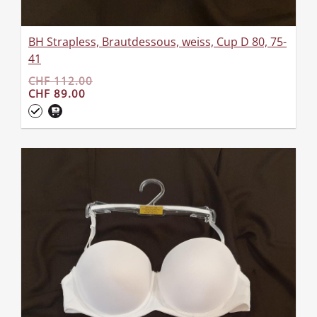
BH Strapless, Brautdessous, weiss, Cup D 80, 75-
41
CHF 112.00
CHF 89.00