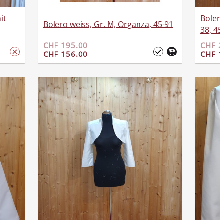
it
Boler
Bolero weiss, Gr. M, Organza, 45-91
38, 4
CHF 195.00
CHF 
CHF 156.00
CHF 