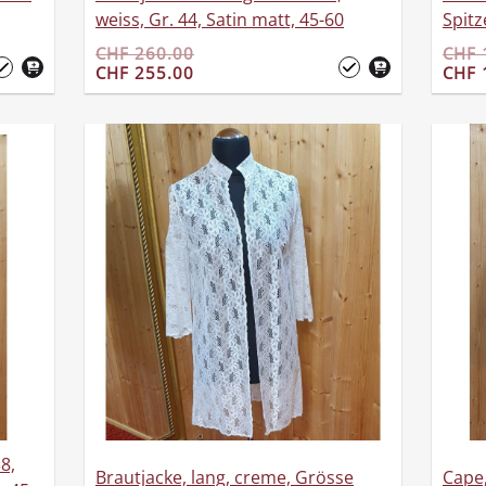
weiss, Gr. 44, Satin matt, 45-60
Spitz
CHF 260.00
CHF 
CHF 255.00
CHF 
8,
Brautjacke, lang, creme, Grösse
Cape,