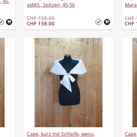
 45-
xxM/L, Spitzen, 45-56
Mara
CHF 198.00
CHF 
CHF 138.00
CHF 
Cape, kurz mit Schleife, weiss,
Cape,