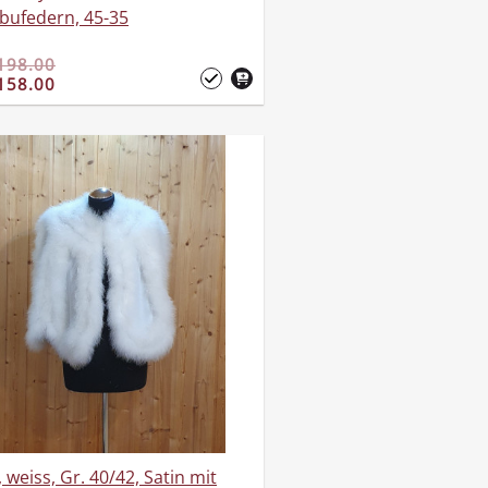
bufedern, 45-35
198.00
158.00
 weiss, Gr. 40/42, Satin mit