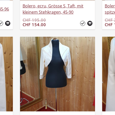
Bolero, ecru, Grösse S, Taft, mit
Boler
45-96
kleinem Stehkragen, 45-90
spitz
CHF 195.00
CHF 
CHF 154.00
CHF 