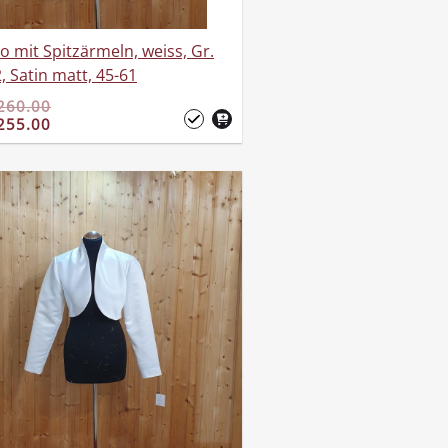
o mit Spitzärmeln, weiss, Gr.
, Satin matt, 45-61
260.00
255.00