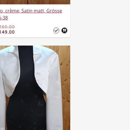
o, crème, Satin matt, Grösse
5-38
260.00
149.00