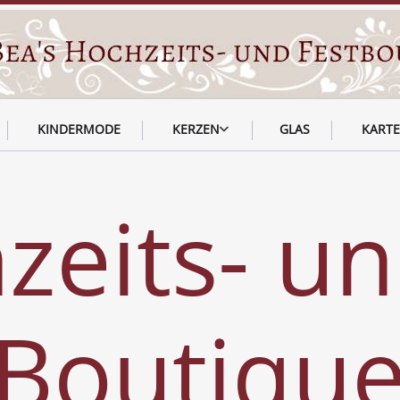
KINDERMODE
KERZEN
GLAS
KART
zeits- u
-Boutiqu