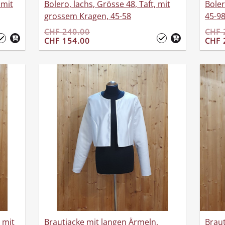
 mit
Bolero, lachs, Grösse 48, Taft, mit
Boler
grossem Kragen, 45-58
45-9
CHF 240.00
CHF 
CHF 154.00
CHF 
 mit
Brautjacke mit langen Ärmeln,
Braut