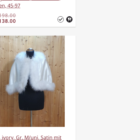
en, 45-97
198.00
138.00
 ivory, Gr. M/uni, Satin mit