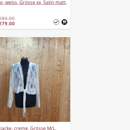
o, weiss, Grösse xx, Satin matt,
8
280.00
279.00
jacke, creme, Grösse M/L,