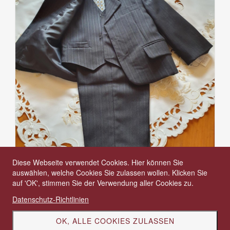
Diese Webseite verwendet Cookies. Hier können Sie
auswählen, welche Cookies Sie zulassen wollen. Klicken Sie
Knabenanzug, 5-teilig, schwarz, mit
auf 'OK', stimmen Sie der Verwendung aller Cookies zu.
Nadelstreifen, Grösse 2-jährig, AZ-19
Datenschutz-Richtlinien
CHF 198.00
CHF 149.00
OK, ALLE COOKIES ZULASSEN